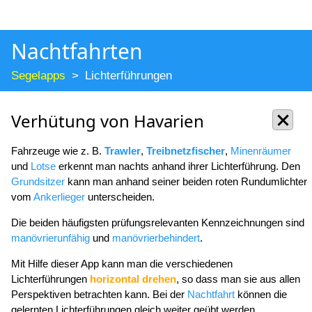
Nachtfahrten
Segelapps
Lichterführungen
Verhütung von Havarien
Fahrzeuge wie z. B.
Trawler
,
Treibnetzfischer
,
Minenräumer
und
Lotse
erkennt man nachts anhand ihrer Lichterführung. Den
Grundsitzer
kann man anhand seiner beiden roten Rundumlichter
vom
Ankerlieger
unterscheiden.
Die beiden häufigsten prüfungsrelevanten Kennzeichnungen sind
manövrierunfähig
und
manövrierbehindert
.
Mit Hilfe dieser App kann man die verschiedenen
Lichterführungen
horizontal drehen
, so dass man sie aus allen
Perspektiven betrachten kann. Bei der
Nachtfahrt
können die
gelernten Lichterführungen gleich weiter geübt werden.