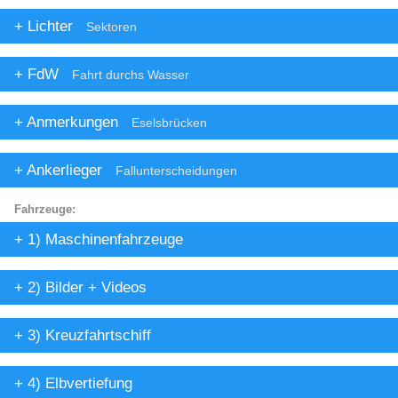
Lichter
Sektoren
FdW
Fahrt durchs Wasser
Anmerkungen
Eselsbrücken
Ankerlieger
Fallunterscheidungen
Fahrzeuge:
1) Maschinenfahrzeuge
2) Bilder + Videos
3) Kreuzfahrtschiff
4) Elbvertiefung