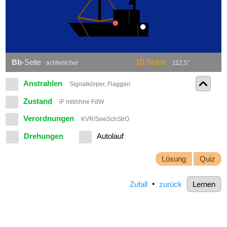
Bb
-Seite
10 Strich
achterlicher
112,5°
Anstrahlen
Signalkörper, Flaggen
Zustand
iF mit/ohne FdW
Verordnungen
KVR/SeeSchStrO
Drehungen
Autolauf
Lösung
Quiz
Zufall
•
zurück
Lernen