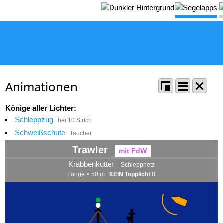
Animationen
Könige
aller Lichter:
Schleppzug
bei 10 Strich
Schweißschute
Taucher
Trawler
mit FdW
Krabbenkutter
Schleppnetz
Länge < 50 m:
KEIN Topplicht !!