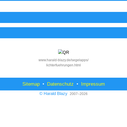
www.harald-blazy.de/segelapps/
lichterfuehrungen.html
Sitemap
•
Datenschutz
•
Impressum
© Harald Blazy