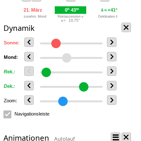
h
m
21. März
0
0
43
=
+41°
δ
zunehm. Mond
Rektaszension
Deklination
α
δ
α
=
0
10,75°
Dynamik
Sonne:
Mond:
Rek.:
Dek.:
Zoom:
Navigationsleiste
Animationen
Autolauf