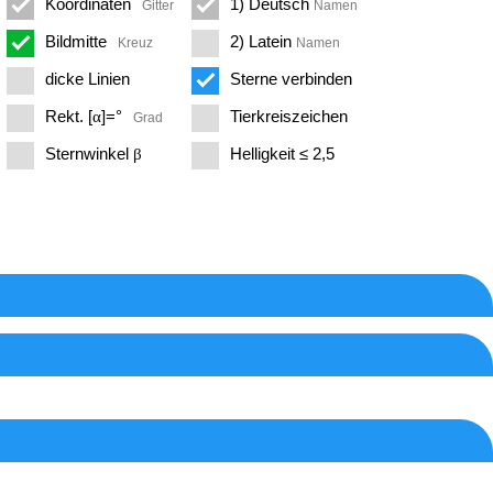
Koordinaten
1) Deutsch
Gitter
Namen
Bildmitte
2) Latein
Kreuz
Namen
dicke Linien
Sterne verbinden
Rekt. [
]=°
Tierkreiszeichen
α
Grad
Sternwinkel
Helligkeit ≤
2,5
β