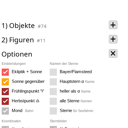
1) Objekte
#74
2) Figuren
#11
Optionen
Einblendungen
Namen der Sterne
Ekliptik + Sonne
Bayer/Flamsteed
Sonne gegenüber
Hauptstern α
Name
Frühlingspunkt ♈
heller als α
Name
Herbstpunkt ♎
alle Sterne
Namen
Mond
Sterne
Bahn
für Seefahrer
Koordinaten
Sternbilder