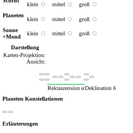
Schrift
klein
mittel
groß
Planeten
klein
mittel
groß
Sonne
klein
mittel
groß
+Mond
Darstellung
Karten-Projektion:
Ansicht:
Rektaszension
α
Deklination
δ
Planeten
Konstellationen
Erläuterungen