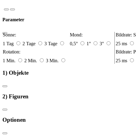
Parameter
Sonne:
Mond:
Bildrate:
S
1 Tag
2 Tage
3 Tage
0,5°
1°
3°
25 ms
Rotation:
Bildrate:
P
1 Min.
2 Min.
3 Min.
25 ms
1) Objekte
2) Figuren
Optionen