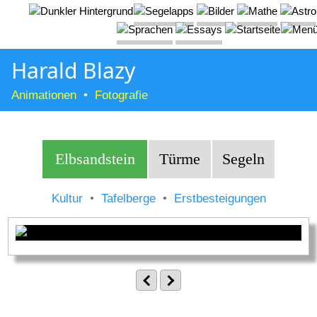
Harald Blazy
Animationen
•
Fotografie
Elbsandstein
Türme
Segeln
Kultur
•
Tafelberge
•
Erstbesteigungen