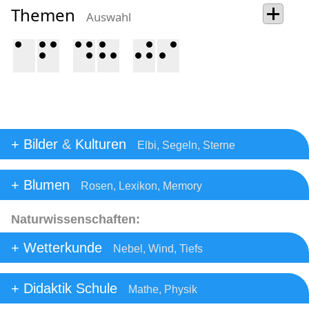
Themen
Auswahl
Bilder
&
Kulturen
Elbi, Segeln, Sterne
Blumen
Rosen, Lexikon, Memory
Naturwissenschaften:
Wetterkunde
Nebel, Wind, Tiefs
Didaktik Schule
Mathe, Physik